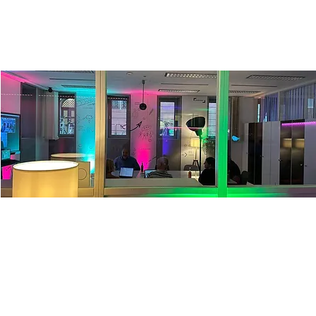
Aufbauschulung für
Digitalmentor*innen
Mo., 14. Apr.
  |  
Ulm
Als Digitalmentor*in kannst du hier mit wechselnden
Themen dein Wissen erweitern.