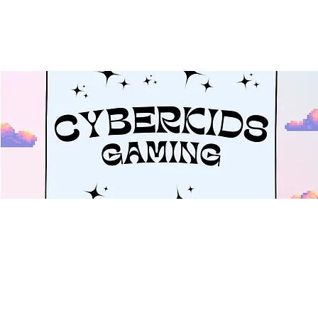
Cyberkids: Gaming
Mi., 21. Aug.
  |  
Ulm
Offenes Gaming für alle von 10 - 18 Jahren.
Zeit & Ort