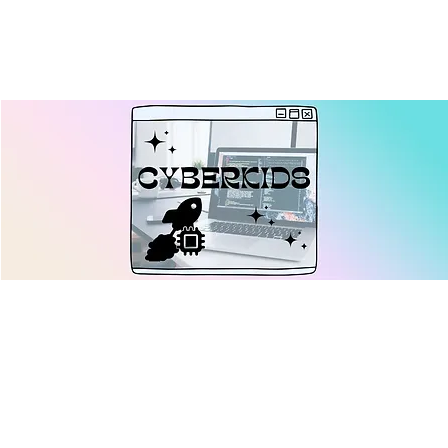
Cyberkids: Interaktive
Webseiten
Sa., 07. März
  |  
Ulm
Erstelle deine interaktive ToDo-Liste und lerne, wie
Formulare, Server sowie GET-, POST- und PUT-Anfragen