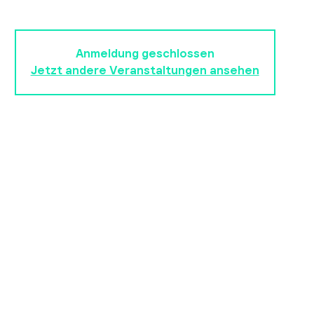
deine Daten verwalten und speichern.
Anmeldung geschlossen
Jetzt andere Veranstaltungen ansehen
Zeit & Ort
07. März 2026, 13:00 – 17:00
Ulm, Weinhof 9, 89073 Ulm, Deutschland
Über die Veranstaltung
Erstelle deine interaktive ToDo-Liste und lerne, wie 
Formulare, Server sowie GET-, POST- und PUT-Anfragen 
deine Daten verwalten und
speichern.
Unser Angebot der Cyberkids ist für alle Jugendlichen von 