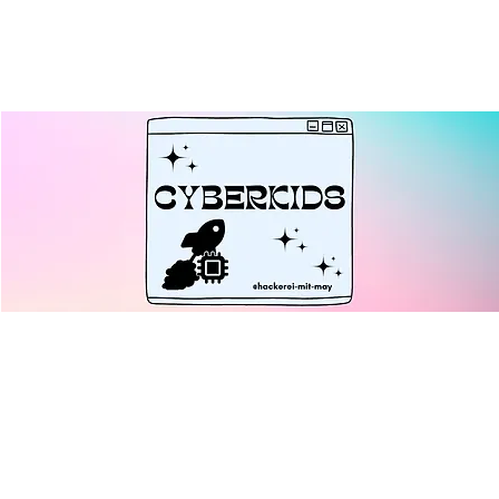
Cyberkids: Kurzfilm
Workshop - Teil II
Di., 12. Aug.
  |  
Ulm
Gemeinsam einen Kurzfilm planen und umsetzen.
Kostenlos, ohne Anmeldung ab 10 Jahren.