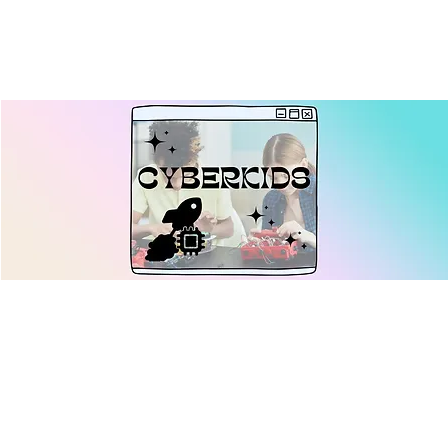
Cyberkids: RoboRumble -
Alles über Robotik und
kreative Codes
Sa., 10. Aug.
  |  
Ulm