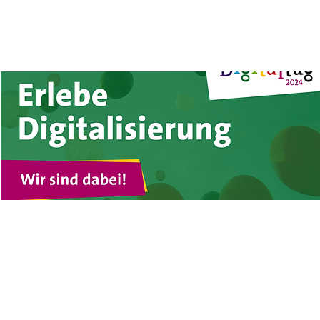
Der Digitalparcours zum
Digitaltag
Fr., 07. Juni
  |  
Ulm
Im Rahmen eines Tags der offenen Tür gibt es einen
digitalen Parcours bei dem wir verschiedene Techniken in