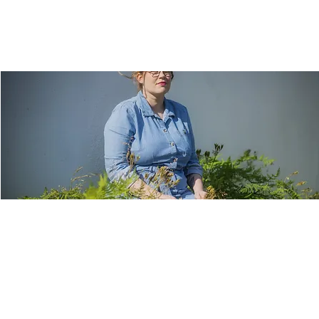
Digi-Talk Lesung: Berit
Glanz mit ihrem Roman
"Automaton"
Fr., 09. Mai
  |  
Ulm