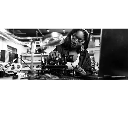
Digital Girls* - Open Space
mit Melissa
Sa., 20. Dez.
  |  
Ulm
Für alle Girls*. Du kannst kreativ sein, Technologien
ausprobieren und experimentieren - das alles in einem