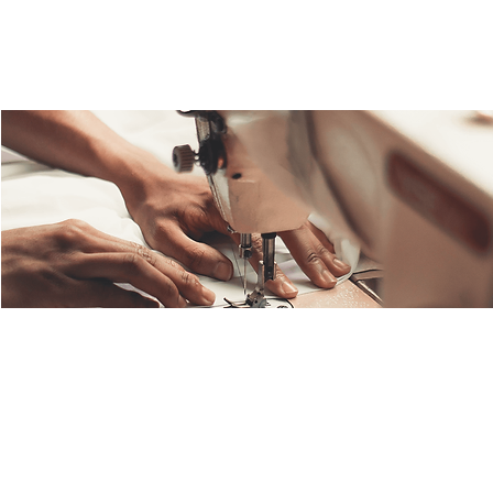
Fashion Lab
Fr., 22. März
  |  
Ulm
Schluss mit Fast Fashion! Entdecke unsere Nähwerkstatt
mit Anna, unserer Nähexpertin und Designerin. Repariere,
verschönere oder kreiere deine eigene Fashion!