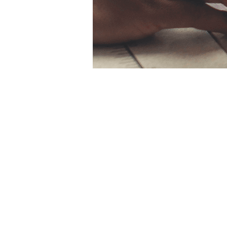
Zeit & O
09. Aug. 2024, 18:00 – 21
Ulm, Weinhof 9, 89073 Ul
Über die