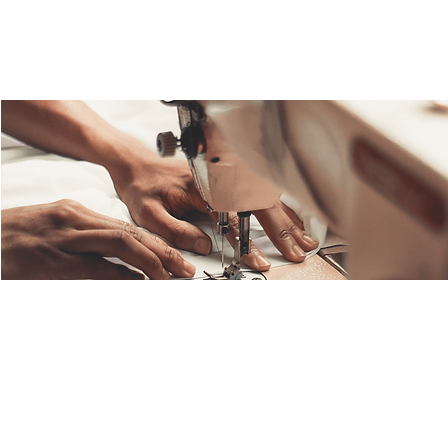
Fashion Lab
Fr., 07. Feb.
  |  
Ulm
Schluss mit Fast Fashion! Entdecke unsere Nähwerkstatt
mit Anna, unserer Nähexpertin und Designerin. Repariere,
verschönere oder kreiere deine eigene Fashion!