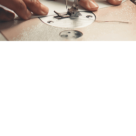
rt
00
m, Deutschland
 Veranstaltung