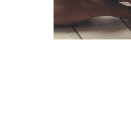
Zeit & O
17. Juni 2024, 18:00 – 22:
Ulm, Weinhof 9, 89073 Ul
Über die