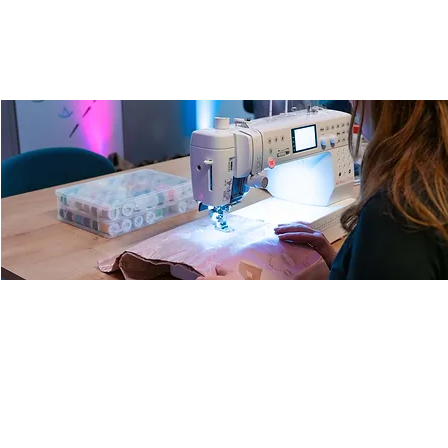
Fashion Lab mit Anna
Fr., 28. Nov.
  |  
Ulm
Entdecke unsere Nähwerkstatt mit Anna, unserer
Nähexpertin und Designerin. Repariere, verschönere oder
kreiere deine eigene Fashion!