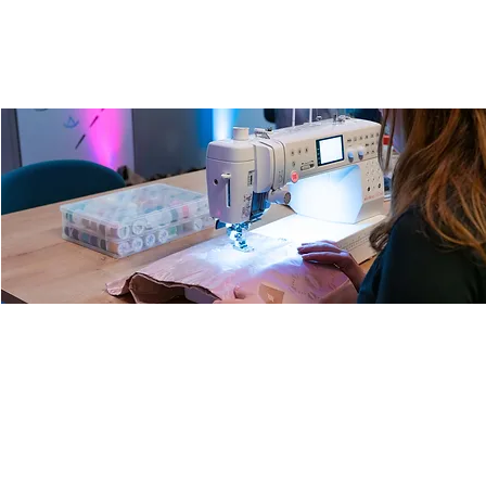
Fashion Lab mit Anna
Fr., 13. Feb.
  |  
Ulm
Entdecke unsere Nähwerkstatt mit Anna, unserer
Nähexpertin und Designerin. Repariere, verschönere oder
kreiere deine eigene Fashion!