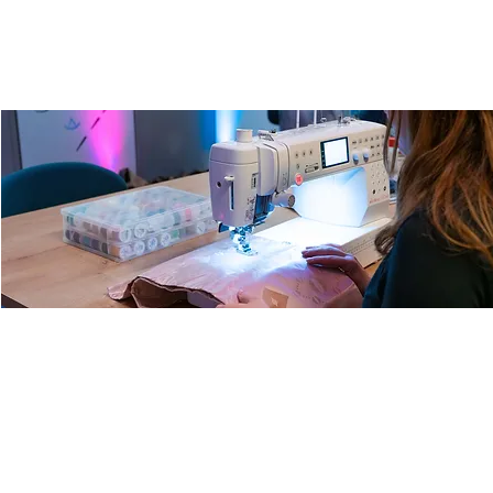
Fashion Lab mit Anna
Fr., 06. März
  |  
Ulm
Entdecke unsere Nähwerkstatt mit Anna, unserer
Nähexpertin und Designerin. Repariere, verschönere oder
kreiere deine eigene Fashion!