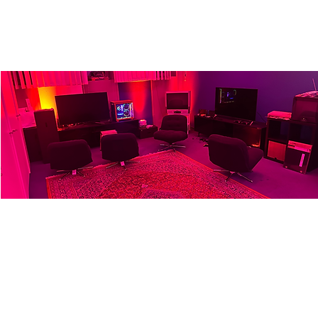
Game Lab
Fr., 03. Okt.
  |  
Ulm
Freies Zocken, Abhängen, Indie, Retropi-Games und VR-
Games - kostenlos und ohne Anmeldung, einfach
vorbeikommen, ab 18 Jahren. Jeden Freitag - daneben
kannst du in 3D, Fab Lab und ins Nähen schnuppern.