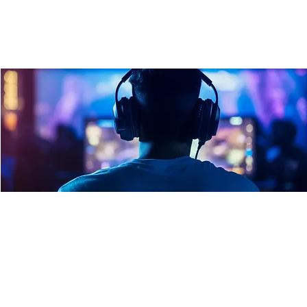
Gaming Lab
Mi., 24. Juli
  |  
Ulm
Freies Zocken, Abhängen, Indie Games und VR
Zeit & Ort