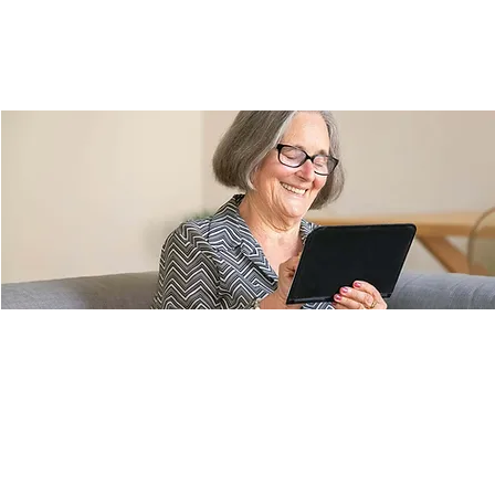
Grundlagenschulung für
Digitalmentor*innen
Sa., 28. Sept.
  |  
Ulm
Magst Du Menschen helfen, den Umgang mit diesen
Devices zu lernen? Komm vorbei und werde