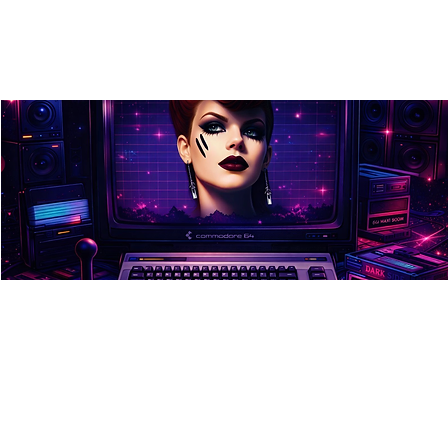
Kulturnacht: Dark 80s mit
Musik und Technik - DJ
BORE (Ulm) und DJ Marc
Zimmermann (München)