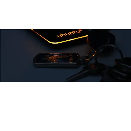
Linux-Ubuntu Stammtisch
Mi., 08. Mai
  |  
Ulm
Wir sind ein lockerer Linux-Ubuntu-Stammtisch. Kommt
vorbei!