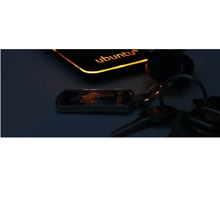
Linux-Ubuntu Stammtisch
Mi., 05. Juni
  |  
Ulm
Wir sind ein lockerer Linux-Ubuntu-Stammtisch. Kommt
vorbei!