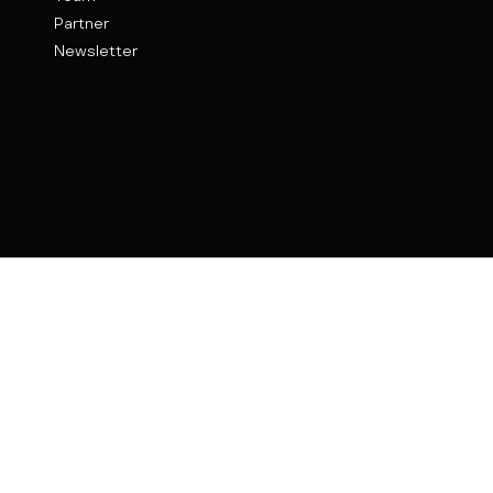
Partner
Newsletter
Kontakt
Weinhof 9
89073 Ulm
verschwoerhaus@ulm.de