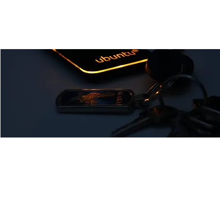
Linux-Ubuntu Stammtisch
Di., 04. März
  |  
Ulm
Wir sind ein lockerer Linux-Ubuntu-Stammtisch. Kommt
vorbei!