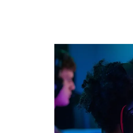
danach gehts an
Teilnahme, kein