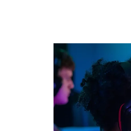
danach gehts an
Teilnahme, kein