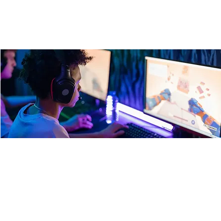
Live Let's Play mit Ruben
Di., 28. Okt.
  |  
Ulm
Gaming is coming home - nach mehreren Stationen in Ulm
und Neo-Ulm hat das LLP im Verschwörhaus seine base
gefunden. Zu Beginn wird immer ein interessantes Game
vorgestellt und zusammen angespielt - danach gehts ans