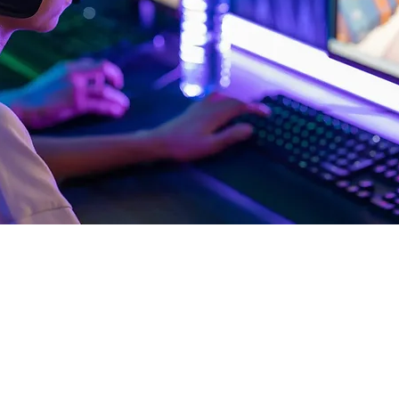
rt
:00
m, Deutschland