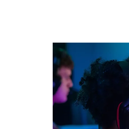
danach gehts an
Teilnahme, kein