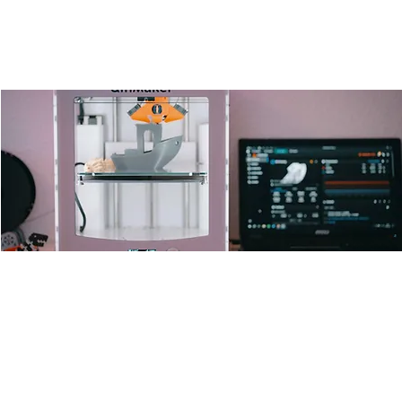
Open 3D-Drucker Lab
Fr., 15. Nov.
  |  
Ulm
Offenes 3D Drucken für alle
Zeit & Ort