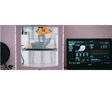
Open 3D-Drucker Lab
Fr., 18. Apr.
  |  
Ulm
Offenes 3D Drucken für alle
Zeit & Ort