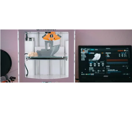
Open 3D-Drucker Lab
Fr., 31. Okt.
  |  
Ulm
Offenes 3D Drucken für alle mit one and only Leo.
Zeit & Ort