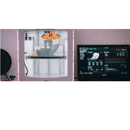
Open 3D-Drucker Lab
Fr., 28. Nov.
  |  
Ulm
Offenes 3D Drucken für alle mit one and only Leo.
Zeit & Ort