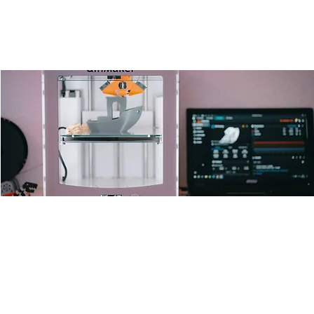
Open 3D-Drucker Lab
Fr., 05. Dez.
  |  
Ulm
Offenes 3D Drucken für alle mit one and only Leo.
Zeit & Ort