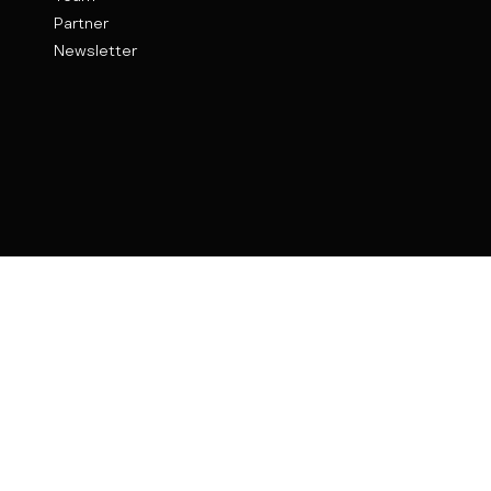
Partner
Newsletter
Kontakt
Weinhof 9
89073 Ulm
verschwoerhaus@ulm.de