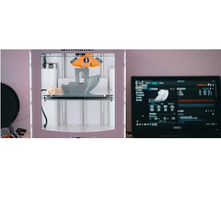
Open 3D-Drucker Lab
Fr., 23. Jan.
  |  
Ulm
Offenes 3D Drucken und Filamentreste recyceln für alle mit
one and only Leo.