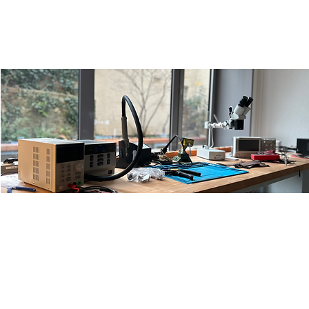
Open Fab Lab
Fr., 31. Jan.
  |  
Ulm
Offene Werkstatt für alle Maker*innen: ihr könnt Löten,
Lasercutten, Holz bearbeiten oder einfach Sachen
reparieren.