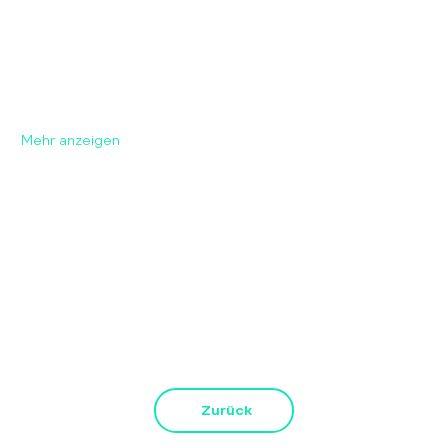
über ein Wegesystem in das UG gelotst. Für Einweisungen 
in komplexe Geräte wie den Lasercutter und Fragen 
darüber hinaus, ist Johannes euer Ansprechpartner. Neben 
der Werkstatt haben wir auch einen neuen Abhängraum für 
euch. 
Mehr anzeigen
Diese Veranstaltung teilen
Zurück