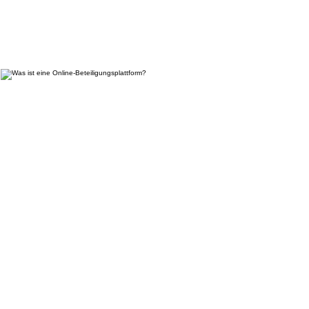
Was ist eine Online-
Beteiligungsplattform?
Mi., 19. Juni
  |  
Ulm
Du setzt dich für Veränderung in deiner Stadt ein, möchtest
Ulm voranbringen? Warum das auch online geht, zeigen wir