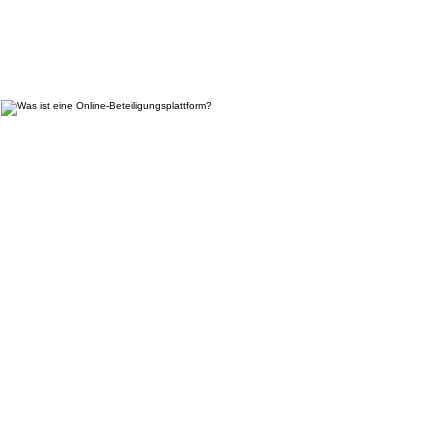
Was ist eine Online-
Beteiligungsplattform?
Mi., 03. Juli
  |  
Ulm
Du setzt dich für Veränderung in deiner Stadt ein, möchtest
Ulm voranbringen? Warum das auch online geht, zeigen wir