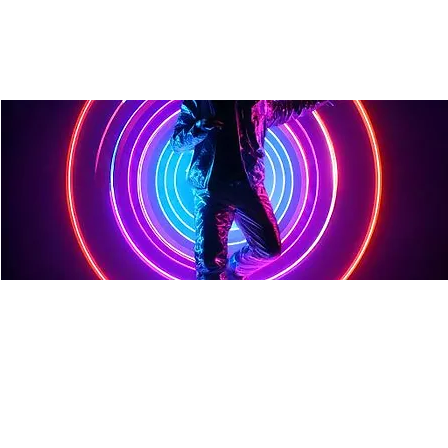
Workshop: Generative Kunst
mit TouchDesigner
Fr., 28. Feb.
  |  
Ulm
Jetz neu bei uns jeden Freitag: lerne wie man mit
Touchdesigner visuell codet plus Interaktionsmöglichkeiten